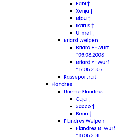
Fabi †
Xenja †
Bijou †
Ikarus †
Urmel †
Briard Welpen
Briard B-Wurf
*06.08.2008
Briard A-Wurf
*17.05.2007
Rasseportrait
Flandres
Unsere Flandres
Caja †
Sacco †
Bona †
Flandres Welpen
Flandres B-Wurf
*16.05.2011