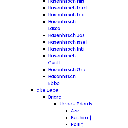
Hasenhirsch Nils
Hasenhirsch Lord
Hasenhirsch Leo
Hasenhirsch
Lasse
Hasenhirsch Jos
Hasenhirsch Issel
Hasenhirsch Inti
Hasenhirsch
Gustl
Hasenhirsch Gru
Hasenhirsch
Ebbo
alte Liebe
Briard
Unsere Briards
Aziz
Baghira †
Rolli †