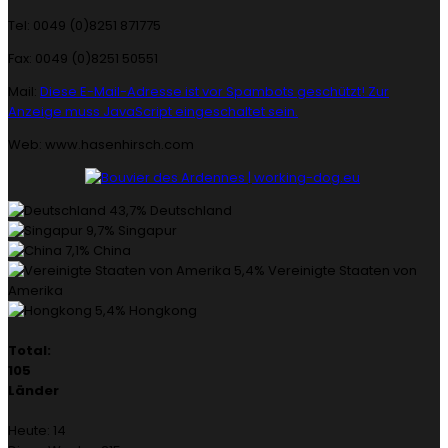
Tel: 0049 (0)8251 871775
Fax: 0049 (0)8251 50551
Mail:
Diese E-Mail-Adresse ist vor Spambots geschützt! Zur
Anzeige muss JavaScript eingeschaltet sein.
Web: www.hasenhirsch.com
43,7%
Deutschland
9,7%
Singapur
7,1%
China
5,4%
Vereinigte Staaten von
Amerika
5,4%
Hongkong
Total:
105
Länder
Heute:
14