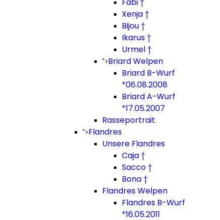
Fabi †
Xenja †
Bijou †
Ikarus †
Urmel †
Briard Welpen
">
Briard B-Wurf
*06.08.2008
Briard A-Wurf
*17.05.2007
Rasseportrait
Flandres
">
Unsere Flandres
Caja †
Sacco †
Bona †
Flandres Welpen
Flandres B-Wurf
*16.05.2011