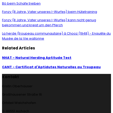
Bö beim Schafe treiben
Fonzy (8 Jahre, Vater unseres I-Wurfes) beim Hütetraining
Fonzy (8 Jahre, Vater unseres I-Wurfes) kann nicht genug
bekommen und kreist um den Pferch
La herde (troupeau communautaire) à Chooz (1948) - Enquête du
Musée de la Vie wallonne
Related Articles
NHAT - Natural Herding Aptitude Test
CANT - Certificat d'Aptidutes Naturelles au Troupeau
Kontakt
Kristin Oberhauser
Großhausener Straße 16
Ortsteil Walchshofen
D-86551 Aichach