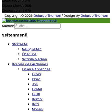
Diese Woche:
215
Dieser Monat:
285
Dieses Jahr:
6.679
Copyright © 2026
Galusso Themes
/ Design by
Galusso Themes
Suchen
Seitenmenü
Startseite
Neuigkeiten
Über uns
Soziale Medien
Bouvier des Ardennes
Unsere Ardennes
Olivia
Klara
Jos
Gretel
Gustl
Bambi
Bazi
Moses