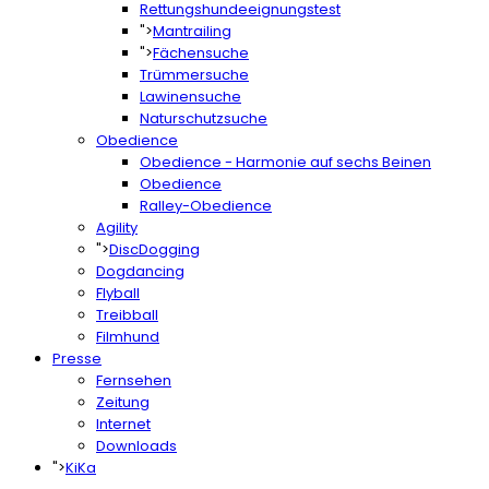
Rettungshundeeignungstest
">
Mantrailing
">
Fächensuche
Trümmersuche
Lawinensuche
Naturschutzsuche
Obedience
Obedience - Harmonie auf sechs Beinen
Obedience
Ralley-Obedience
Agility
">
DiscDogging
Dogdancing
Flyball
Treibball
Filmhund
Presse
Fernsehen
Zeitung
Internet
Downloads
">
KiKa