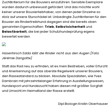
Zuchtkriterium für die Bouviers einzuführen. Sensible Exemplare
würden dadurch unbewusst gefördert. Und das möchte wohl
keiner unserer Bouvierliebhaber, von denen jeder Einzelne so
stolz auf unsere Sturschädel ist. Unbedingte Zuchtkriterien für den
Bouvier als Rindertreibhund dagegen sind die bereits oben
genannten Eigenschaften:
Trieb
,
Selbstsicherheit
und
Belastbarkeit
, die bei jeder Schutzhundeprüfung eigens
bewertet werden.
Hasenhirsch Edda läßt die Rinder nicht aus den Augen [Foto:
Jérémie Dangotte]
Statt das Rad neu zu erfinden, ist es mein Bestreben, voller Erfurcht
und Anerkennung auf das oberste Regelwerk unserer Bouviers,
den Rassestandard zu blicken. Absolute Spezialisten, wie Yves
Dambrain mit jahrzehntelanger Erfahrung in Ausstellungswesen,
Hundesport und Hundezucht haben diesen mit größter Sorgfalt
und Umsicht im Heimatland der Rasse erstellt.
Dipl.Biologin Kristin Oberhauser