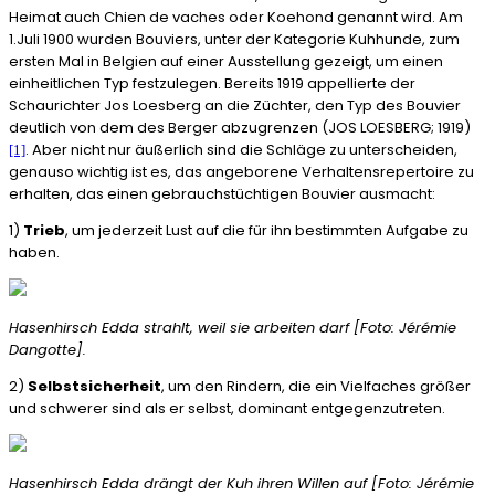
Heimat auch Chien de vaches oder Koehond genannt wird. Am
1.Juli 1900 wurden Bouviers, unter der Kategorie Kuhhunde, zum
ersten Mal in Belgien auf einer Ausstellung gezeigt, um einen
einheitlichen Typ festzulegen. Bereits 1919 appellierte der
Schaurichter Jos Loesberg an die Züchter, den Typ des Bouvier
deutlich von dem des Berger abzugrenzen (JOS LOESBERG; 1919)
. Aber nicht nur äußerlich sind die Schläge zu unterscheiden,
[1]
genauso wichtig ist es, das angeborene Verhaltensrepertoire zu
erhalten, das einen gebrauchstüchtigen Bouvier ausmacht:
1)
Trieb
, um jederzeit Lust auf die für ihn bestimmten Aufgabe zu
haben.
Hasenhirsch Edda strahlt, weil sie arbeiten darf [Foto: Jérémie
Dangotte].
2)
Selbstsicherheit
, um den Rindern, die ein Vielfaches größer
und schwerer sind als er selbst, dominant entgegenzutreten.
Hasenhirsch Edda drängt der Kuh ihren Willen auf [Foto: Jérémie