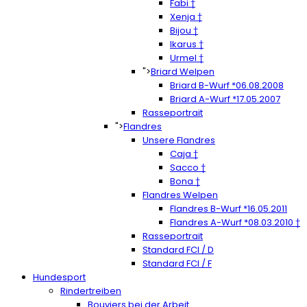
Fabi †
Xenja †
Bijou †
Ikarus †
Urmel †
">
Briard Welpen
Briard B-Wurf *06.08.2008
Briard A-Wurf *17.05.2007
Rasseportrait
">
Flandres
Unsere Flandres
Caja †
Sacco †
Bona †
Flandres Welpen
Flandres B-Wurf *16.05.2011
Flandres A-Wurf *08.03.2010 †
Rasseportrait
Standard FCI / D
Standard FCI / F
Hundesport
Rindertreiben
Bouviers bei der Arbeit