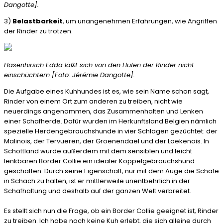
Dangotte].
3)
Belastbarkeit
, um unangenehmen Erfahrungen, wie Angriffen
der Rinder zu trotzen.
Hasenhirsch Edda läßt sich von den Hufen der Rinder nicht
einschüchtern [Foto: Jérémie Dangotte].
Die Aufgabe eines Kuhhundes ist es, wie sein Name schon sagt,
Rinder von einem Ort zum anderen zu treiben, nicht wie
neuerdings angenommen, das Zusammenhalten und Lenken
einer Schafherde. Dafür wurden im Herkunftsland Belgien nämlich
spezielle Herdengebrauchshunde in vier Schlägen gezüchtet: der
Malinois, der Tervueren, der Groenendael und der Laekenois. In
Schottland wurde außerdem mit dem sensiblen und leicht
lenkbaren Border Collie ein idealer Koppelgebrauchshund
geschaffen. Durch seine Eigenschaft, nur mit dem Auge die Schafe
in Schach zu halten, ist er mittlerweile unentbehrlich in der
Schafhaltung und deshalb auf der ganzen Welt verbreitet.
Es stellt sich nun die Frage, ob ein Border Collie geeignet ist, Rinder
zu treiben. Ich habe noch keine Kuh erlebt, die sich alleine durch